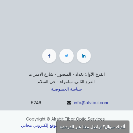
الفرع الأول: بغداد - المنصور - شارع الاميرات
الفرع الثاني: سامراء - حي السلام
سياسة الخصوصية
6246
info@alrabut.com
Copyright © Alrabit Fiber Optic Services
مشغل بواسطة
- إنشاء
موقع إلكتروني مجاني
ألديك سؤال؟ تواصل معنا عبر الدردشة.