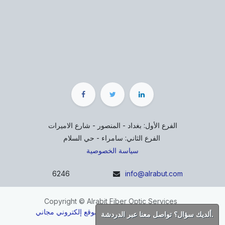
الفرع الأول: بغداد - المنصور - شارع الاميرات
الفرع الثاني: سامراء - حي السلام
سياسة الخصوصية
6246
info@alrabut.com
Copyright © Alrabit Fiber Optic Services
مشغل بواسطة
- إنشاء
موقع إلكتروني مجاني
ألديك سؤال؟ تواصل معنا عبر الدردشة.